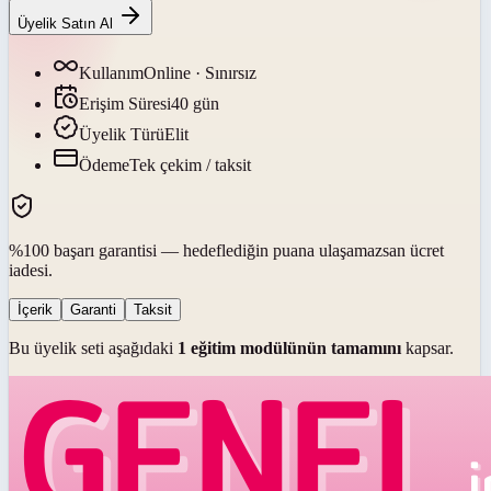
Üyelik Satın Al
Kullanım
Online · Sınırsız
Erişim Süresi
40
gün
Üyelik Türü
Elit
Ödeme
Tek çekim / taksit
%100 başarı garantisi — hedeflediğin puana ulaşamazsan ücret
iadesi.
İçerik
Garanti
Taksit
Bu üyelik seti aşağıdaki
1
eğitim modülünün tamamını
kapsar.