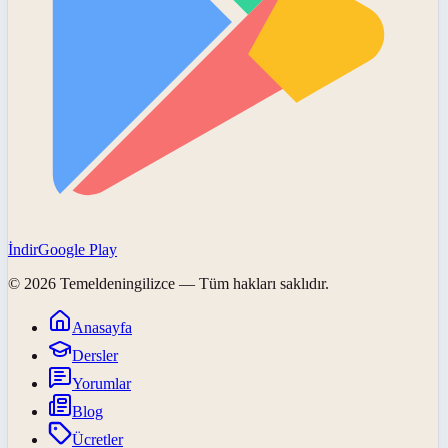
İndir
Google Play
©
2026
Temeldeningilizce
— Tüm hakları saklıdır.
Anasayfa
Dersler
Yorumlar
Blog
Ücretler