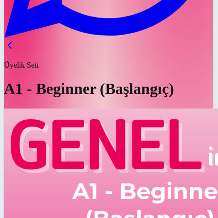
Üyelik Seti
A1 - Beginner (Başlangıç)