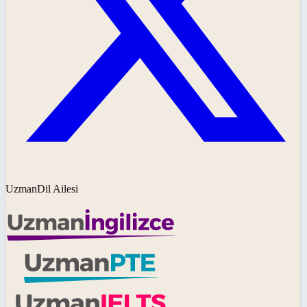
UzmanDil Ailesi