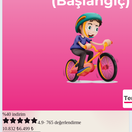
%
40
indirim
4.9
·
765
değerlendirme
10.832
₺
6.499
₺